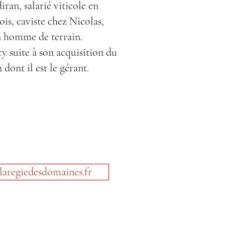
ran, salarié viticole en
is, caviste chez Nicolas,
n homme de terrain.
cy suite à son acquisition du
dont il est le gérant.
laregiedesdomaines.fr