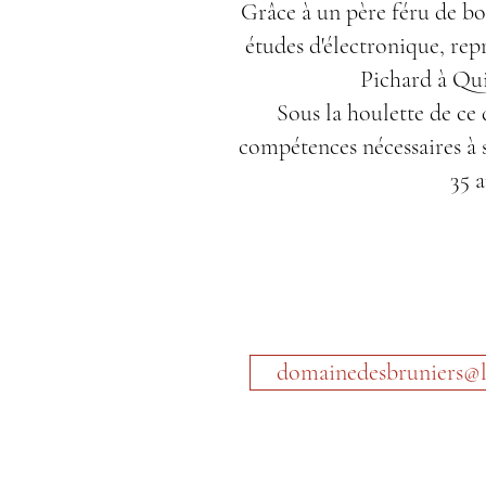
Grâce à un père féru de bo
études d'électronique, re
Pichard à Qui
Sous la houlette de ce d
compétences nécessaires à 
35 a
domainedesbruniers@l