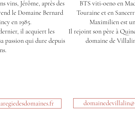
ns vins, Jérôme, après des
BTS viti-oeno en Madi
prend le Domaine Bernard
Touraine et en Sancerro
ncy en 1985.
Maximilien est u
ernier, il acquiert les
Il rejoint son père à Quin
sa passion qui dure depuis
domaine de Villalin 
ns.
domainedevillalin@
aregiedesdomaines.fr