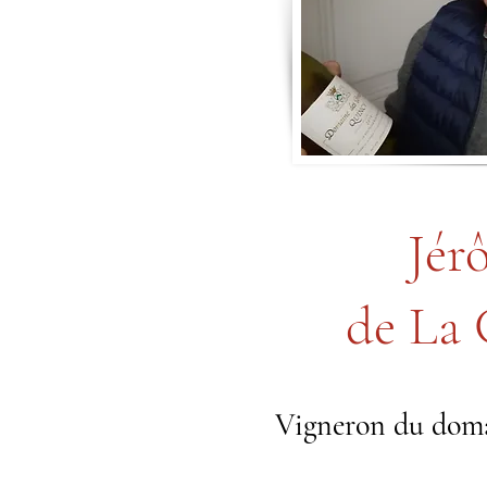
Jér
de La 
Vigneron du doma