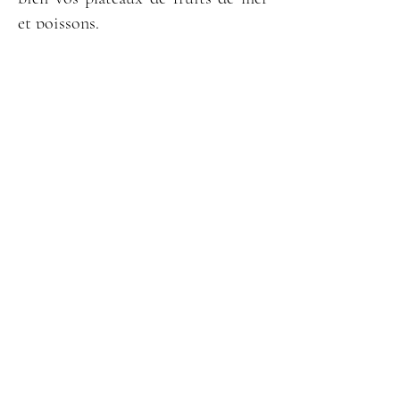
et poissons.
Produits
Contact domaine des Bruniers
La Régie des Domaines
contact@laregiedesdomaines.fr